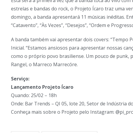
Esta será a primeira vez que a banda toca ao vivo co
estrelas e bandas do rock, o Projeto Ícaro traz uma ver
domingo, a banda apresentará 11 músicas inéditas. Entr
“Catavento”, “Às Vezes”, “Desejos”, “Ordem e Progresso
A banda também vai apresentar dois covers: “Tempo Pe
Inicial. “Estamos ansiosos para apresentar nossas can
como o próprio povo brasiliense. Um pouco de punk, pop,
Rangel, o Marreco Marrecóre.
Serviço:
Lançamento Projeto Ícaro
Quando: 25/02 – 18h
Onde: Bar Trends – QI 05, lote 20, Setor de Indústria 
Conheça mais sobre o Projeto pelo Instagram: @pi_pro