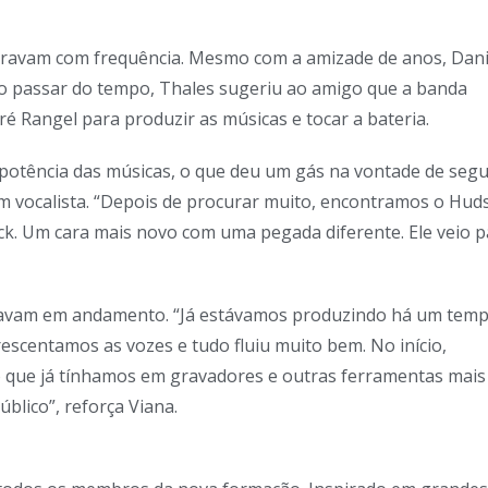
ntravam com frequência. Mesmo com a amizade de anos, Dani
o passar do tempo, Thales sugeriu ao amigo que a banda
dré Rangel para produzir as músicas e tocar a bateria.
 potência das músicas, o que deu um gás na vontade de segu
um vocalista. “Depois de procurar muito, encontramos o Hud
. Um cara mais novo com uma pegada diferente. Ele veio p
estavam em andamento. “Já estávamos produzindo há um temp
scentamos as vozes e tudo fluiu muito bem. No início,
o que já tínhamos em gravadores e outras ferramentas mais
blico”, reforça Viana.