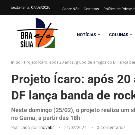
sexta-feira, 07/08/2026
Sobre Nós
Contatos
Política de Privac
NOTÍCIAS
COLUNAS
Início
»
Projeto Ícaro: após 20 anos, grupo de amigos do DF lança ba
Projeto Ícaro: após 20
DF lança banda de rock
Neste domingo (25/02), o projeto realiza um s
no Gama, a partir das 18h
Publicado por
Inovabr
21/02/2024
0 Comentários