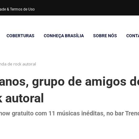
idade & Termos de Uso
COBERTURAS
CONHEÇA BRASÍLIA
SOBRE NÓS
CONT
nda de rock autoral
 anos, grupo de amigos d
 autoral
how gratuito com 11 músicas inéditas, no bar Tren