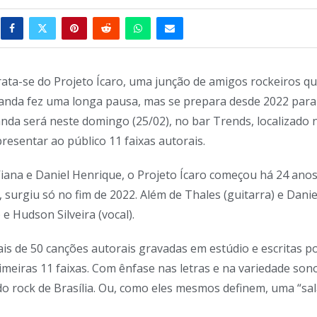
rata-se do Projeto Ícaro, uma junção de amigos rockeiros q
anda fez uma longa pausa, mas se prepara desde 2022 para
nda será neste domingo (25/02), no bar Trends, localizado 
resentar ao público 11 faixas autorais.
Viana e Daniel Henrique, o Projeto Ícaro começou há 24 anos
urgiu só no fim de 2022. Além de Thales (guitarra) e Danie
e Hudson Silveira (vocal).
is de 50 canções autorais gravadas em estúdio e escritas p
meiras 11 faixas. Com ênfase nas letras e na variedade son
 rock de Brasília. Ou, como eles mesmos definem, uma “sa