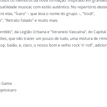
m todos os membros da nova formação. Inspirado em grandes
satilidade musical, com estilo autêntico. No repertório deste
e elas, “Ícaro” – que leva o nome do grupo –, “Você”,
”, “Retrato Falado” e muito mais.
rdido”, da Legião Urbana e “Veraneio Vascaína”, do Capital
ções, que vão trazer um pouco de tudo, uma mistura de ritm
 baião, e, claro, o nosso bom e velho rock ‘n’ roll”, adicio
do Gama
jetoicaro