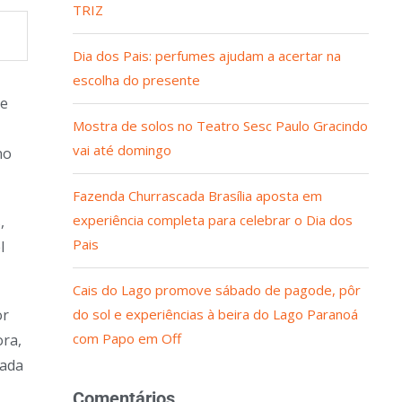
TRIZ
Dia dos Pais: perfumes ajudam a acertar na
escolha do presente
ue
Mostra de solos no Teatro Sesc Paulo Gracindo
vai até domingo
no
Fazenda Churrascada Brasília aposta em
experiência completa para celebrar o Dia dos
,
Pais
l
Cais do Lago promove sábado de pagode, pôr
or
do sol e experiências à beira do Lago Paranoá
com Papo em Off
ora,
lada
Comentários