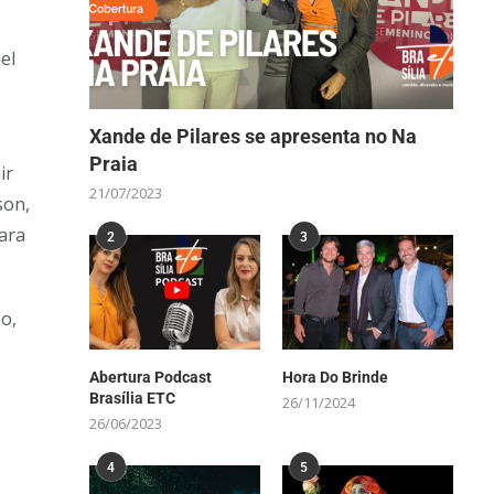
el
Xande de Pilares se apresenta no Na
Praia
ir
21/07/2023
son,
ara
2
3
o,
Abertura Podcast
Hora Do Brinde
Brasília ETC
26/11/2024
26/06/2023
4
5