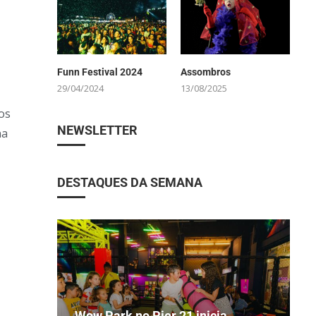
Funn Festival 2024
Assombros
29/04/2024
13/08/2025
os
NEWSLETTER
na
DESTAQUES DA SEMANA
Wow Park no Pier 21 inicia
C
V
A
E