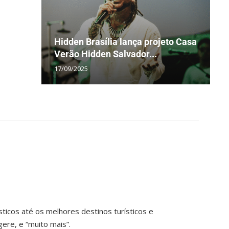
Hidden Brasília lança projeto Casa
P
O
D
F
Verão Hidden Salvador...
i
r
m
B
17/09/2025
0
1
2
0
ticos até os melhores destinos turísticos e
ere, e “muito mais”.