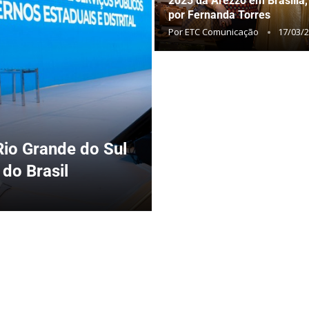
2025 da Arezzo em Brasília,
por Fernanda Torres
Por
ETC Comunicação
17/03/
 Rio Grande do Sul
 do Brasil