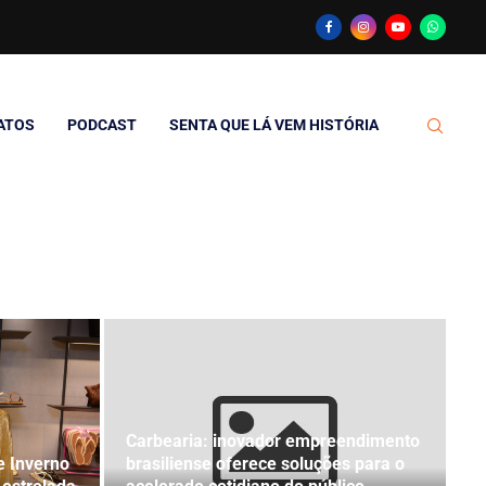
ATOS
PODCAST
SENTA QUE LÁ VEM HISTÓRIA
Carbearia: inovador empreendimento
 Inverno
brasiliense oferece soluções para o