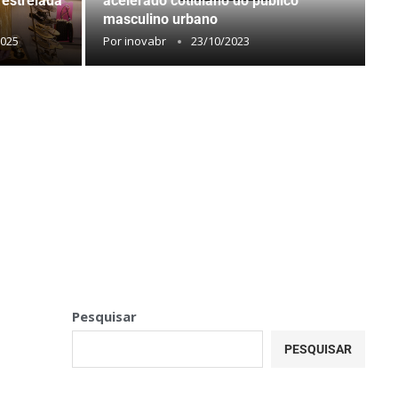
 estrelada
acelerado cotidiano do público
masculino urbano
2025
Por
inovabr
23/10/2023
Pesquisar
PESQUISAR