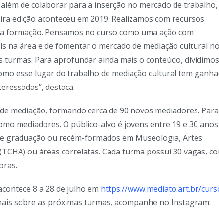
e além de colaborar para a inserção no mercado de trabalho,
eira edição aconteceu em 2019. Realizamos com recursos
sta formação. Pensamos no curso como uma ação com
ais na área e de fomentar o mercado de mediação cultural no
 turmas. Para aprofundar ainda mais o conteúdo, dividimos
como esse lugar do trabalho de mediação cultural tem ganh
teressadas”, destaca.
o de mediação, formando cerca de 90 novos mediadores. Para
como mediadores. O público-alvo é jovens entre 19 e 30 anos
s de graduação ou recém-formados em Museologia, Artes
te (TCHA) ou áreas correlatas. Cada turma possui 30 vagas, c
oras.
acontece 8 a 28 de julho em
https://www.mediato.art.br/
curs
r mais sobre as próximas turmas, acompanhe no Instagram: