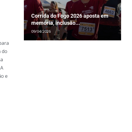
Corrida do Fogo 2026 aposta em
C
T
Á
memória, inclusão...
D
v
“
n
09/04/2026
2
1
2
3
para
m do
ia
 A
ão e