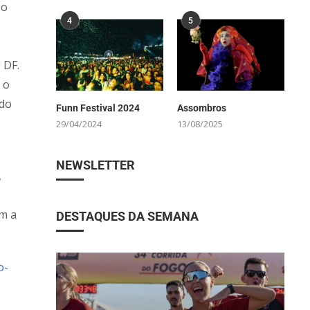
 o
4
5
 DF.
 o
ado
Funn Festival 2024
Assombros
29/04/2024
13/08/2025
NEWSLETTER
,
om a
DESTAQUES DA SEMANA
o-