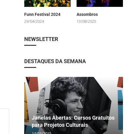
Funn Festival 2024
Assombros
29/04/2024
13/08/2025
NEWSLETTER
DESTAQUES DA SEMANA
“
Janelas Abertas: Cursos Gratuitos
F
O
C
C
para Projetos Culturais
U
s
e
I
14/03/2025
2
2
2
0