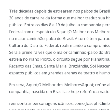
Três décadas depois de estrearem nos palcos de Bra
30 anos de carreira da forma que melhor traduz sua his
público. Entre os dias 8 e 19 de julho, a companhia per
Federal com o espetáculo &quot;O Melhor dos Melhor
no maior caminhão-palco do Brasil. A turnê tem patrocí
Cultura do Distrito Federal, reafirmando o compromisso
Será a primeira vez que o maior caminhão-palco do Bras
estreia no Plano Piloto, o circuito segue por Planalti
Recanto das Emas, Santa Maria, Brazlândia, Sol Nascen
espaços públicos em grandes arenas de teatro e humo
Em cena, &quot;O Melhor dos Melhores&quot; reúne a
companhia, nascida em Brasília e hoje referência naci
reencontrar personagens icônicos, como Joseph Climb