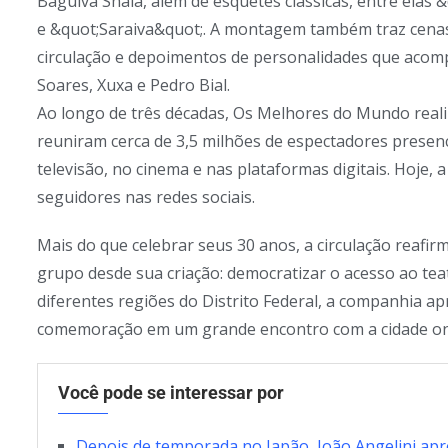
Baguiva Shala, além de esquetes clássicas, entre elas 
e &quot;Saraiva&quot;. A montagem também traz cenas 
circulação e depoimentos de personalidades que acom
Soares, Xuxa e Pedro Bial.
Ao longo de três décadas, Os Melhores do Mundo reali
reuniram cerca de 3,5 milhões de espectadores presenc
televisão, no cinema e nas plataformas digitais. Hoje
seguidores nas redes sociais.
Mais do que celebrar seus 30 anos, a circulação reaf
grupo desde sua criação: democratizar o acesso ao tea
diferentes regiões do Distrito Federal, a companhia ap
comemoração em um grande encontro com a cidade o
Você pode se interessar por
Depois de temporada no Japão, João Angelini apr