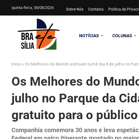
quinta-feira, 06/08/2026
Sobre Nós
Contatos
Política de Priva
NOTÍCIAS
COLUNAS
Início
»
Os Melhores do Mundo estreiam turnê dia 8 de julho no Parq
Os Melhores do Mundo 
julho no Parque da Ci
gratuito para o público
Companhia comemora 30 anos e leva espetácul
Federal em palco itinerante montado no maior