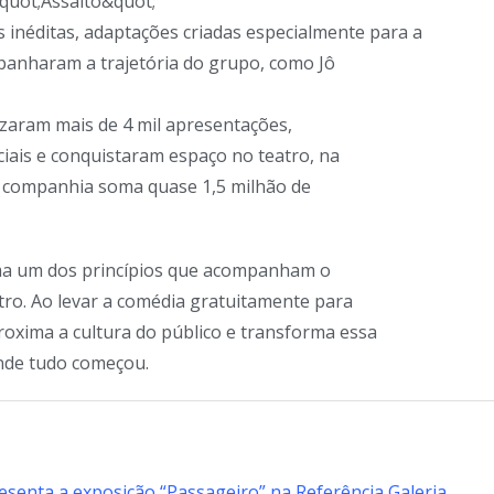
&quot;Assalto&quot;
inéditas, adaptações criadas especialmente para a
panharam a trajetória do grupo, como Jô
zaram mais de 4 mil apresentações,
iais e conquistaram espaço no teatro, na
, a companhia soma quase 1,5 milhão de
irma um dos princípios que acompanham o
tro. Ao levar a comédia gratuitamente para
roxima a cultura do público e transforma essa
nde tudo começou.
esenta a exposição “Passageiro” na Referência Galeria