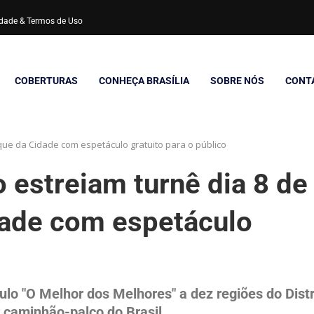
cidade & Termos de Uso
COBERTURAS
CONHEÇA BRASÍLIA
SOBRE NÓS
CONT
ue da Cidade com espetáculo gratuito para o público
estreiam turnê dia 8 de
dade com espetáculo
o "O Melhor dos Melhores" a dez regiões do Distr
 caminhão-palco do Brasil