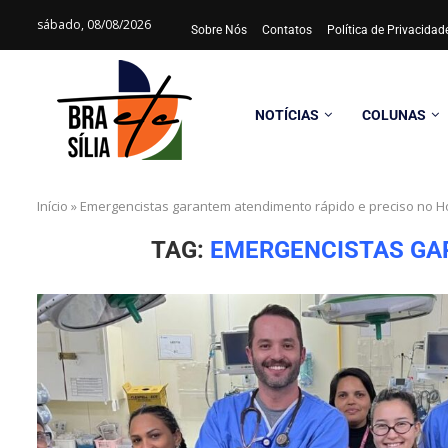
sábado, 08/08/2026
Sobre Nós
Contatos
Política de Privacida
NOTÍCIAS
COLUNAS
Início
»
Emergencistas garantem atendimento rápido e preciso no H
TAG:
EMERGENCISTAS GAR