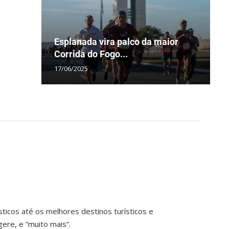
Esplanada vira palco da maior
C
M
B
P
Corrida do Fogo...
a
D
J
P
17/06/2025
2
0
3
1
ticos até os melhores destinos turísticos e
ere, e “muito mais”.