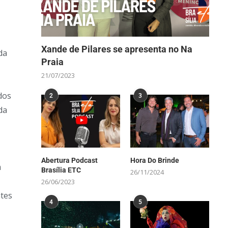
Xande de Pilares se apresenta no Na
da
Praia
21/07/2023
dos
2
3
da
Abertura Podcast
Hora Do Brinde
m
Brasília ETC
26/11/2024
26/06/2023
ntes
4
5