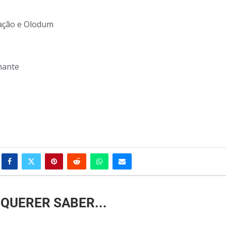
lação e Olodum
hante
QUERER SABER...