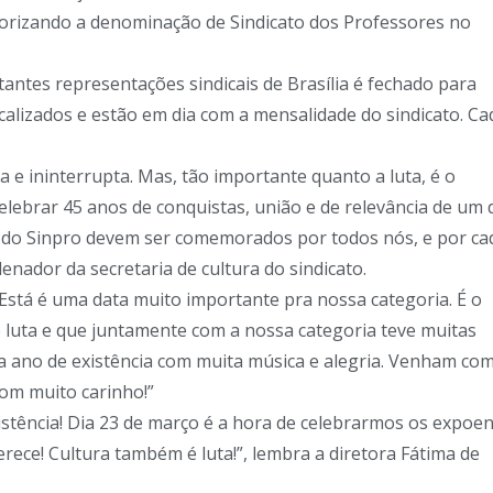
torizando a denominação de Sindicato dos Professores no
ntes representações sindicais de Brasília é fechado para
calizados e estão em dia com a mensalidade do sindicato. Ca
a e ininterrupta. Mas, tão importante quanto a luta, é o
elebrar 45 anos de conquistas, união e de relevância de um 
os do Sinpro devem ser comemorados por todos nós, e por ca
nador da secretaria de cultura do sindicato.
“Está é uma data muito importante pra nossa categoria. É o
e luta e que juntamente com a nossa categoria teve muitas
da ano de existência com muita música e alegria. Venham co
com muito carinho!”
istência! Dia 23 de março é a hora de celebrarmos os expoe
rece! Cultura também é luta!”, lembra a diretora Fátima de