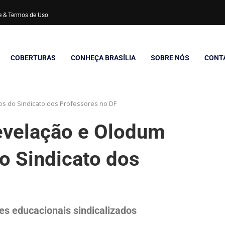
de & Termos de Uso
COBERTURAS
CONHEÇA BRASÍLIA
SOBRE NÓS
CONT
s do Sindicato dos Professores no DF
evelação e Olodum
o Sindicato dos
es educacionais sindicalizados