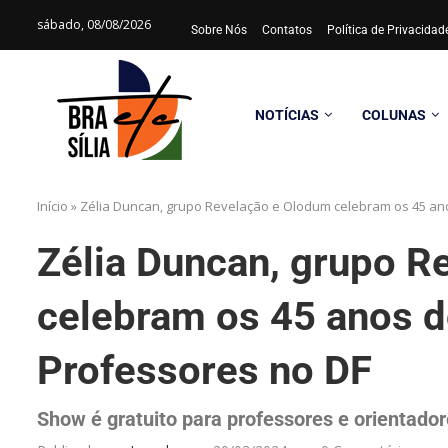
sábado, 08/08/2026
Sobre Nós
Contatos
Política de Privacida
NOTÍCIAS
COLUNAS
Início
»
Zélia Duncan, grupo Revelação e Olodum celebram os 45 ano
Zélia Duncan, grupo R
celebram os 45 anos d
Professores no DF
Show é gratuito para professores e orientador