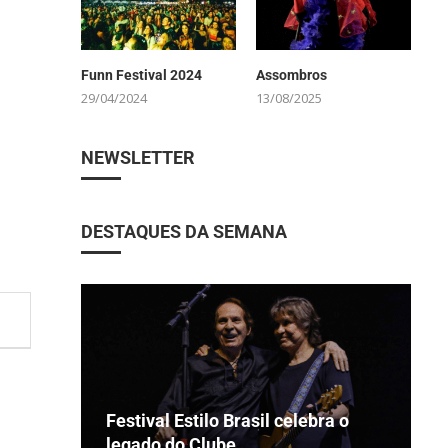
Funn Festival 2024
Assombros
29/04/2024
13/08/2025
NEWSLETTER
DESTAQUES DA SEMANA
Festival Estilo Brasil celebra o
B
M
R
legado do Clube...
V
s
p
C