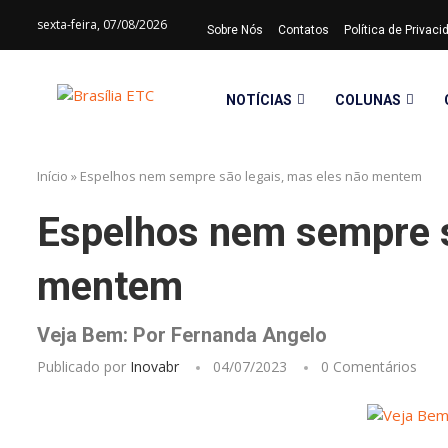
sexta-feira, 07/08/2026
Sobre Nós
Contatos
Política de Privac
NOTÍCIAS
COLUNAS
Início
»
Espelhos nem sempre são legais, mas eles não mentem
Espelhos nem sempre s
mentem
Veja Bem: Por Fernanda Angelo
Publicado por
Inovabr
04/07/2023
0 Comentários