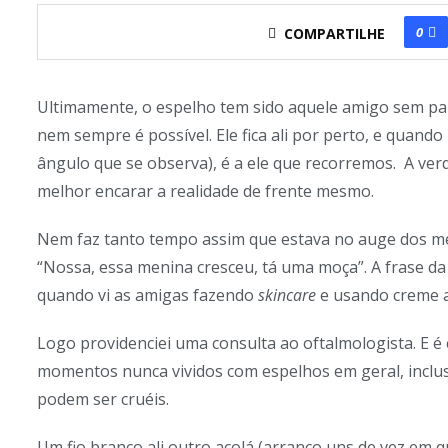
0
COMPARTILHE
Ultimamente, o espelho tem sido aquele amigo sem papa
nem sempre é possível. Ele fica ali por perto, e quan
ângulo que se observa), é a ele que recorremos. A verd
melhor encarar a realidade de frente mesmo.
Nem faz tanto tempo assim que estava no auge dos meu
“Nossa, essa menina cresceu, tá uma moça”. A frase da t
quando vi as amigas fazendo
skincare
e usando creme a
Logo providenciei uma consulta ao oftalmologista. E é c
momentos nunca vividos com espelhos em geral, inclu
podem ser cruéis.
Um fio branco ali outro acolá (arranco uns de vez em