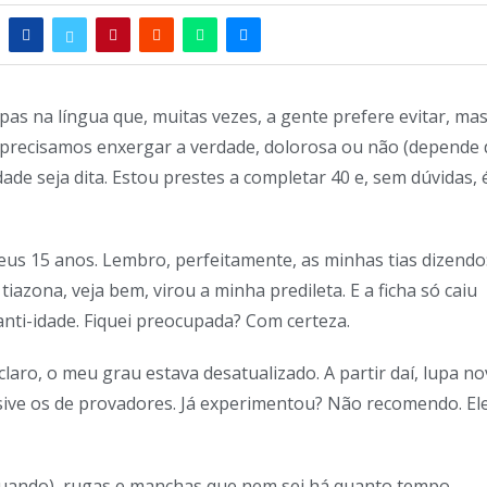
s na língua que, muitas vezes, a gente prefere evitar, mas
do precisamos enxergar a verdade, dolorosa ou não (depende
ade seja dita. Estou prestes a completar 40 e, sem dúvidas, 
s 15 anos. Lembro, perfeitamente, as minhas tias dizendo
iazona, veja bem, virou a minha predileta. E a ficha só caiu
nti-idade. Fiquei preocupada? Com certeza.
laro, o meu grau estava desatualizado. A partir daí, lupa no
sive os de provadores. Já experimentou? Não recomendo. El
 quando), rugas e manchas que nem sei há quanto tempo