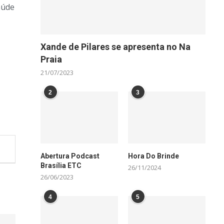
aúde
Xande de Pilares se apresenta no Na
Praia
21/07/2023
2
3
Abertura Podcast
Hora Do Brinde
Brasília ETC
26/11/2024
26/06/2023
4
5