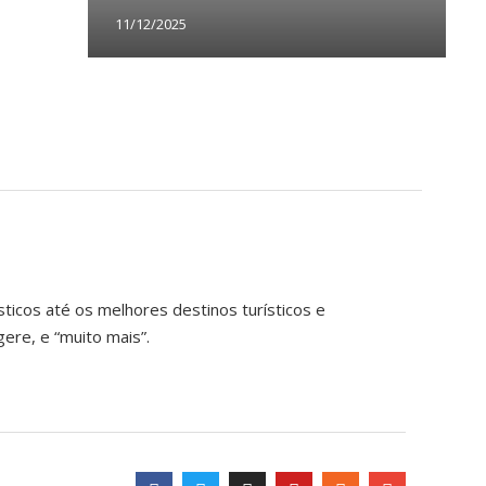
11/12/2025
1
2
2
0
ticos até os melhores destinos turísticos e
ere, e “muito mais”.