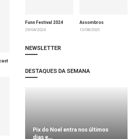
Funn Festival 2024
Assombros
29/04/2024
13/08/2025
NEWSLETTER
cast
DESTAQUES DA SEMANA
Pix do Noel entra nos últimos
C
E
3
B
dias e...
t
j
b
n