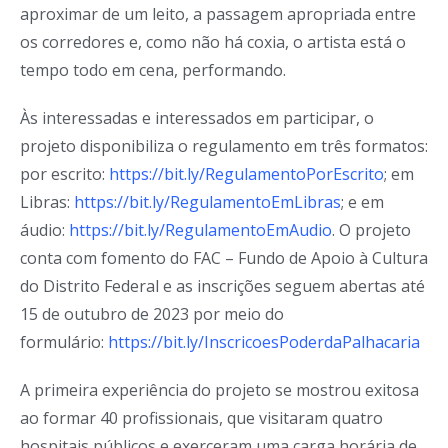
aproximar de um leito, a passagem apropriada entre
os corredores e, como não há coxia, o artista está o
tempo todo em cena, performando.
Às interessadas e interessados em participar, o
projeto disponibiliza o regulamento em três formatos:
por escrito:
https://bit.ly/RegulamentoPorEscrito
; em
Libras:
https://bit.ly/RegulamentoEmLibras
; e em
áudio:
https://bit.ly/RegulamentoEmAudio
. O projeto
conta com fomento do FAC – Fundo de Apoio à Cultura
do Distrito Federal e as inscrições seguem abertas até
15 de outubro de 2023 por meio do
formulário:
https://bit.ly/InscricoesPoderdaPalhacaria
A primeira experiência do projeto se mostrou exitosa
ao formar 40 profissionais, que visitaram quatro
hospitais públicos e exerceram uma carga horária de