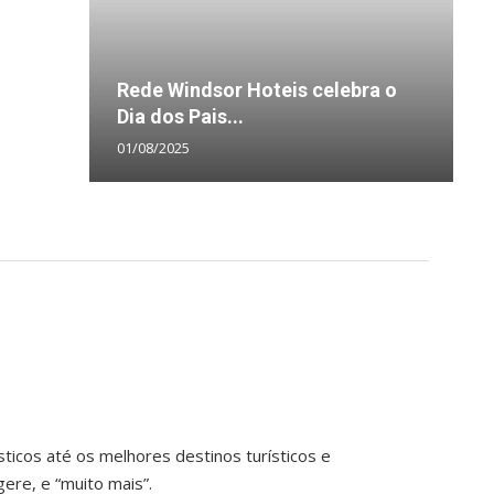
B
Rede Windsor Hoteis celebra o
L
O
E
i
Dia dos Pais...
e
D
f
e
01/08/2025
2
2
0
0
ticos até os melhores destinos turísticos e
ere, e “muito mais”.