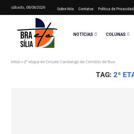
sábado, 08/08/2026
Sobre Nós
Contatos
Política de Privacid
NOTÍCIAS
COLUNAS
Início
»
2ª etapa do Circuito Candango de Corridas de Rua
TAG:
2ª ET