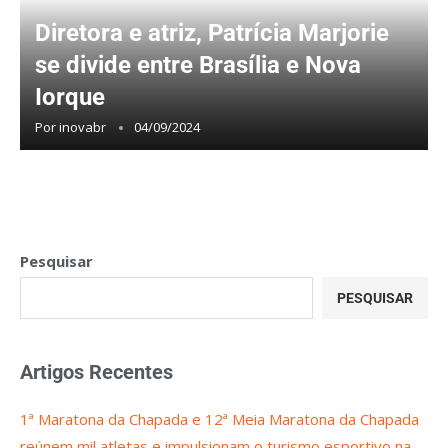
Diretora e atriz, Patrícia Marjorie
se divide entre Brasília e Nova
Iorque
Por
inovabr
04/09/2024
Pesquisar
PESQUISAR
Artigos Recentes
1ª Maratona da Chapada e 12ª Meia Maratona da Chapada
reúnem mil atletas e impulsionam o turismo esportivo na