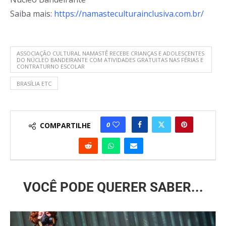
Saiba mais:
https://
namasteculturainclusiva.com.
br/
ASSOCIAÇÃO CULTURAL NAMASTÊ RECEBE CRIANÇAS E ADOLESCENTES
DO NÚCLEO BANDEIRANTE COM ATIVIDADES GRATUITAS NAS FÉRIAS E
CONTRATURNO ESCOLAR
BRASÍLIA ETC
0
COMPARTILHE
VOCÊ PODE QUERER SABER...