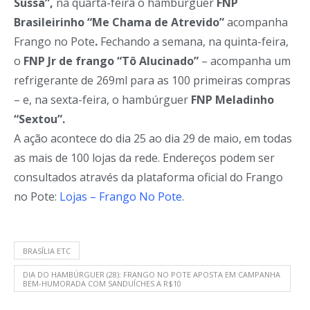
Sussa”,
na quarta-feira o hambúrguer
FNP
Brasileirinho “Me Chama de Atrevido”
acompanha
Frango no Pote
.
Fechando a semana, na quinta-feira,
o
FNP Jr de frango
“Tô Alucinado”
– acompanha um
refrigerante de 269ml para as 100 primeiras compras
–
e, na sexta-feira, o hambúrguer
FNP Meladinho
“Sextou”.
A ação acontece do dia 25 ao dia 29 de maio, em todas
as mais de 100 lojas da rede. Endereços podem ser
consultados através da plataforma oficial do Frango
no Pote:
Lojas – Frango No Pote
.
BRASÍLIA ETC
DIA DO HAMBÚRGUER (28): FRANGO NO POTE APOSTA EM CAMPANHA
BEM-HUMORADA COM SANDUÍCHES A R$10