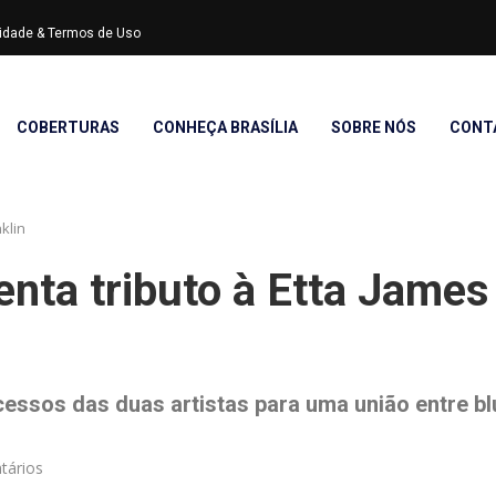
acidade & Termos de Uso
COBERTURAS
CONHEÇA BRASÍLIA
SOBRE NÓS
CONT
klin
nta tributo à Etta James
ssos das duas artistas para uma união entre bl
tários