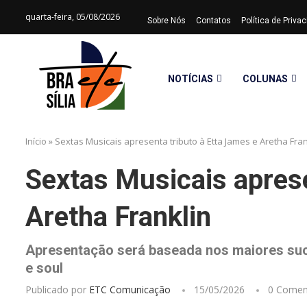
quarta-feira, 05/08/2026
Sobre Nós
Contatos
Política de Priv
NOTÍCIAS
COLUNAS
Início
»
Sextas Musicais apresenta tributo à Etta James e Aretha Fran
Sextas Musicais aprese
Aretha Franklin
Apresentação será baseada nos maiores suce
e soul
Publicado por
ETC Comunicação
15/05/2026
0 Comen