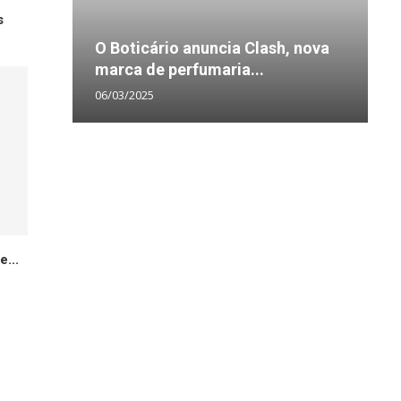
s
D
O Boticário anuncia Clash, nova
c
D
3
U
marca de perfumaria...
b
t
s
d
06/03/2025
0
0
1
2
...