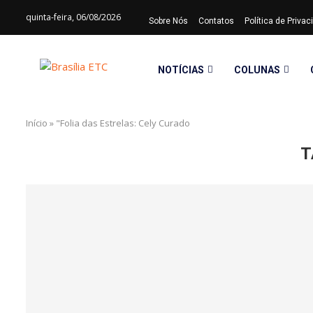
quinta-feira, 06/08/2026
Sobre Nós
Contatos
Política de Priva
NOTÍCIAS
COLUNAS
Início
»
"Folia das Estrelas: Cely Curado
T