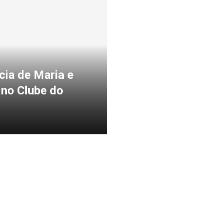
cia de Maria e
 no Clube do