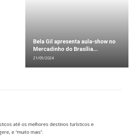
H
Bela Gil apresenta aula-show no
b
P
C
I
Mercadinho do Brasília...
n
a
s
c
21/05/2024
1
1
1
1
ticos até os melhores destinos turísticos e
ere, e “muito mais”.